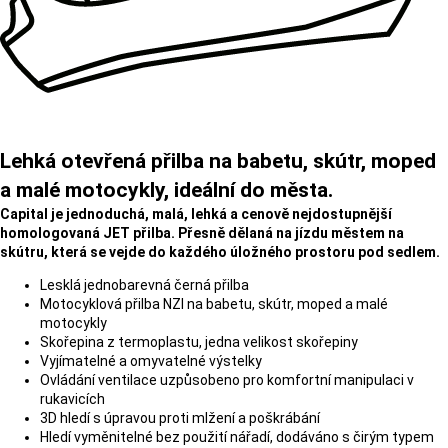
Lehká otevřená přilba na babetu, skútr, moped
a malé motocykly, ideální do města.
Capital je jednoduchá, malá, lehká a cenově nejdostupnější
homologovaná JET přilba. Přesně dělaná na jízdu městem na
skútru, která se vejde do každého úložného prostoru pod sedlem.
Lesklá jednobarevná černá přilba
Motocyklová přilba NZI na babetu, skútr, moped a malé
motocykly
Skořepina z termoplastu, jedna velikost skořepiny
Vyjímatelné a omyvatelné výstelky
Ovládání ventilace uzpůsobeno pro komfortní manipulaci v
rukavicích
3D hledí s úpravou proti mlžení a poškrábání
Hledí vyměnitelné bez použití nářadí, dodáváno s čirým typem