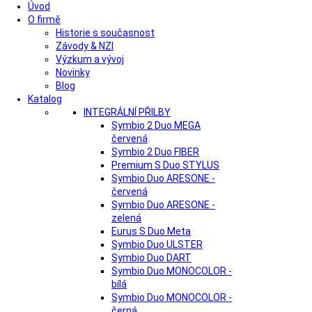
Úvod
O firmě
Historie s současnost
Závody & NZI
Výzkum a vývoj
Novinky
Blog
Katalog
INTEGRÁLNÍ PŘILBY
Symbio 2 Duo MEGA
červená
Symbio 2 Duo FIBER
Premium S Duo STYLUS
Symbio Duo ARESONE -
červená
Symbio Duo ARESONE -
zelená
Eurus S Duo Meta
Symbio Duo ULSTER
Symbio Duo DART
Symbio Duo MONOCOLOR -
bílá
Symbio Duo MONOCOLOR -
černá