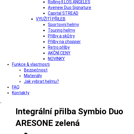
Rolling II LOS ANGELES
Avenew Duo Signature
Capital STREAD
VYUŽITÍ PŘILEB
Sportovní helmy
Touring helmy
Přilby a skůtry
Přilby na chopper
Retro přilby
AKČNÍ CENY
NOVINKY
Funkce & vlastnosti
Bezpečnost
Materiály
Jak vybrat helmu?
FAQ
Kontakty
-
Integrální přilba Symbio Duo
ARESONE zelená