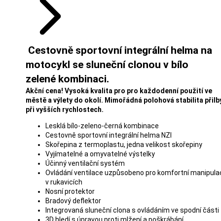
Cestovně sportovní integrální helma na
motocykl se sluneční clonou v bílo
zelené kombinaci.
Akční cena! Vysoká kvalita pro pro každodenní použití ve
městě a výlety do okolí. Mimořádná polohová stabilita přilb
při vyšších rychlostech.
Lesklá bílo-zeleno-černá kombinace
Cestovně sportovní integrální helma NZI
Skořepina z termoplastu, jedna velikost skořepiny
Vyjímatelné a omyvatelné výstelky
Účinný ventilační systém
Ovládání ventilace uzpůsobeno pro komfortní manipula
v rukavicích
Nosní protektor
Bradový deflektor
Integrovaná sluneční clona s ovládáním ve spodní části
3D hledí s úpravou proti mlžení a poškrábání