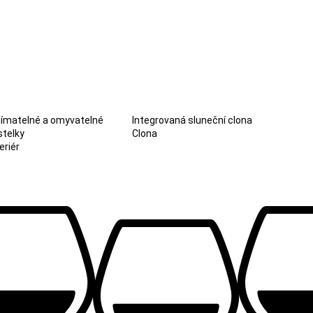
jímatelné a omyvatelné
Integrovaná sluneční clona
stelky
Clona
eriér