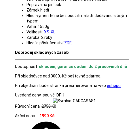
Příprava na pinlock
Zámek hledí
Hledí vyměnitelné bez použití nářadí, dodáváno s čirým
typem
Váha: 1550g
Velikosti:
XS-XL
Záruka: 2 roky
Hledí a příslušenství
ZDE
Doprodej skladových zásob
Dostupnost:
skladem, garance dodání do 2 pracovních dnů
Při objednávce nad 3000,-Kč poštovné zdarma
Při objednání bude stránka přesměrována na web
eshopu
Uvedené ceny jsou vč. DPH
Původní cena:
2750 Kč
Akční cena:
1990 Kč