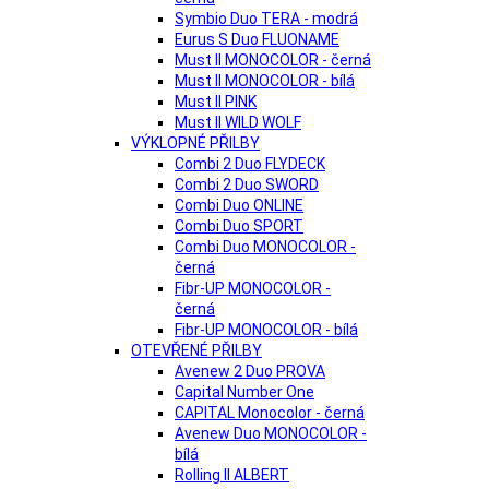
Symbio Duo TERA - modrá
Eurus S Duo FLUONAME
Must II MONOCOLOR - černá
Must II MONOCOLOR - bílá
Must II PINK
Must II WILD WOLF
VÝKLOPNÉ PŘILBY
Combi 2 Duo FLYDECK
Combi 2 Duo SWORD
Combi Duo ONLINE
Combi Duo SPORT
Combi Duo MONOCOLOR -
černá
Fibr-UP MONOCOLOR -
černá
Fibr-UP MONOCOLOR - bílá
OTEVŘENÉ PŘILBY
Avenew 2 Duo PROVA
Capital Number One
CAPITAL Monocolor - černá
Avenew Duo MONOCOLOR -
bílá
Rolling II ALBERT