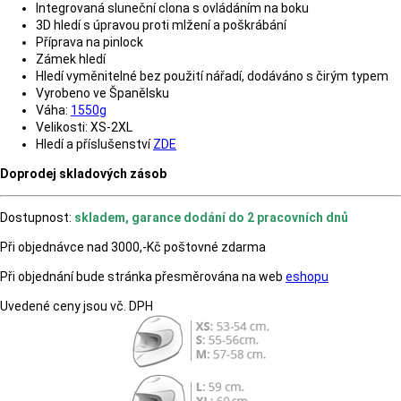
Integrovaná sluneční clona s ovládáním na boku
3D hledí s úpravou proti mlžení a poškrábání
Příprava na pinlock
Zámek hledí
Hledí vyměnitelné bez použití nářadí, dodáváno s čirým typem
Vyrobeno ve Španělsku
Váha:
1550g
Velikosti: XS-2XL
Hledí a příslušenství
ZDE
Doprodej skladových zásob
Dostupnost:
skladem, garance dodání do 2 pracovních dnů
Při objednávce nad 3000,-Kč poštovné zdarma
Při objednání bude stránka přesměrována na web
eshopu
Uvedené ceny jsou vč. DPH